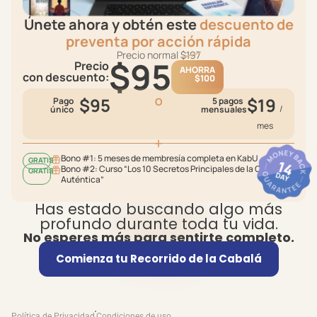
Únete ahora y obtén este
descuento de
preventa por acción rápida
Precio normal
$197
$95
Precio
AHORRA
con descuento:
$100
$95
$19
Pago
O
5 pagos
/
único
mensuales
mes
Bono #1: 5 meses de membresía completa en KabU
GRATIS
Bono #2: Curso “Los 10 Secretos Principales de la Cabalá
GRATIS
Auténtica”
Has estado buscando algo más
profundo durante toda tu vida.
No esperes más para sentirte completo.
Comienza tu Recorrido de la Cabalá
Política de Privacidad
Condiciones de uso