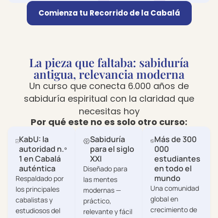
Comienza tu Recorrido de la Cabalá
La pieza que faltaba: sabiduría
antigua, relevancia moderna
Un curso que conecta 6.000 años de
sabiduría espiritual con la claridad que
necesitas hoy
Por qué este no es solo otro curso:
KabU: la
Sabiduría
Más de 300
autoridad n.º
para el siglo
000
1 en Cabalá
XXI
estudiantes
auténtica
en todo el
Diseñado para
mundo
Respaldado por
las mentes
Una comunidad
los principales
modernas —
global en
cabalistas y
práctico,
crecimiento de
estudiosos del
relevante y fácil