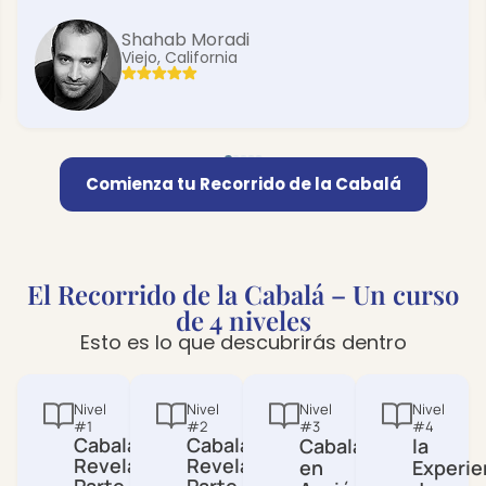
Shahab Moradi
Viejo, California
Comienza tu Recorrido de la Cabalá
El Recorrido de la Cabalá – Un curso
de 4 niveles
Esto es lo que descubrirás dentro
Nivel
Nivel
Nivel
Nivel
#1
#2
#3
#4
Cabalá
Cabalá
Cabalá
la
Revelada
Revelada
en
Experie