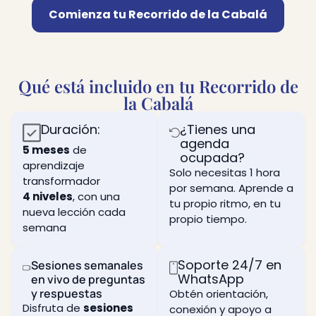
toda tu
transformar
la
fórmula
Comienza tu Recorrido de la Cabalá
vida.
toda la
humanidad
secreta
teoría
hacia
Las
para
que
conexiones
limitaciones
alcanzar
has
mayores
en tu
la
aprendido
y
percepción
forma
Qué está incluido en tu Recorrido de
hasta
beneficiosas
actual
más
ahora
la Cabalá
de la
profunda
Profundiza
en
realidad
de
en tu
activación
y cómo
independencia:
Duración:
¿Tienes una
comprensión
en
expandir
independencia
agenda
de la
tiempo
5 meses
de
tu
de lo
ocupada?
naturaleza
real
percepción.
que
aprendizaje
del ego
Solo necesitas 1 hora
actualmente
Aprende
transformador
humano
Cuál es
por semana. Aprende a
crees
qué es
y cómo
4 niveles
, con una
el
que
tu propio ritmo, en tu
una
puede
propósito
nueva lección cada
eres.
“decena”,
propio tiempo.
ayudarte
de la
semana
una
en tu
vida y
Cómo
herramienta
desarrollo
las
estás
esencial
espiritual
características
completamente
Soporte 24/7 en
Sesiones semanales
en tu
según
de dos
controlado
WhatsApp
en vivo de preguntas
trabajo
cómo
caminos
en
y respuestas
Obtén orientación,
espiritual,
se
fundamentales
todos
ya que
Disfruta de
sesiones
conexión y apoyo a
utilice
para
los