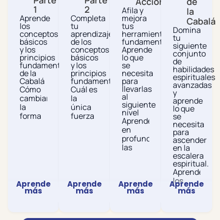
Parte
Parte
Acción
de
1
2
Afila y
la
Aprende
Completa
mejora
Cabalá
los
tu
tus
Domina
conceptos
aprendizaje
herramientas
tu
básicos
de los
fundamentales.
siguiente
y los
conceptos
Aprende
conjunto
principios
básicos
lo que
de
fundamentales
y los
se
habilidades
de la
principios
necesita
espirituales
Cabalá
fundamentales
para
avanzadas
llevarlas
Cómo
Cuál es
y
al
cambiar
la
aprende
siguiente
la
única
lo que
nivel
forma
fuerza
se
Aprende
necesita
en que
causal
en
para
defines
de la
profundidad
ascender
“Cabalá”,
existencia
las
en la
“Creador”
y cómo
escalera
leyes
y
identificarla
espiritual.
internas
“creación”
en
Aprende
incrustadas
cambia
cada
los
en la
Aprende
Aprende
Aprende
Aprende
la
situación
componente
más
más
más
más
Naturaleza
manera
de la
cruciales
que te
en que
vida.
necesarios
impulsan
ves
para
a ti y a
La