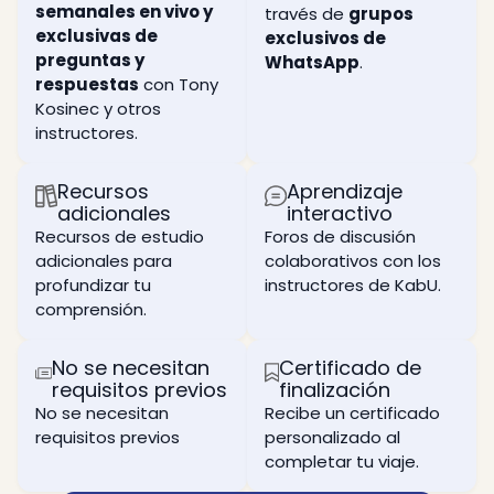
contiene
semanales en vivo y
alcanzar
aspectos
través de
grupos
Aprende
la clave
ese
de tu
exclusivas de
exclusivos de
qué es
para la
objetivo.
vida y
preguntas y
WhatsApp
.
la “Luz
transformac
por qué
Reformadora”
respuestas
con Tony
La
interna
aún
y los
razón
Kosinec y otros
crees
Estudia
componentes
del
que
instructores.
las
necesarios
sufrimiento
puedes
técnicas
para
humano.
ser
del
activarla
Recursos
Aprendizaje
libre.
Las
modo
adicionales
interactivo
Logra
fases
de
Cómo
una
Recursos de estudio
Foros de discusión
originales
taller
tomar
comprensión
en la
espiritual
adicionales para
colaborativos con los
control
más
creación
de tu
profundizar tu
instructores de KabU.
Experimenta
profunda
del
entorno
comprensión.
una
de las
universo,
para
conexión
fuentes
llamadas
descubrir
real en
auténticas
“las
tu
No se necesitan
Certificado de
una
cabalísticas
cuatro
máximo
requisitos previos
finalización
sesión
de
fases
potencial.
de
No se necesitan
Recibe un certificado
Rabash
de la
taller
y Baal
luz
Todos
requisitos previos
personalizado al
en vivo
HaSulam
directa”.
los
completar tu viaje.
que
detalles
Aprende
Cómo