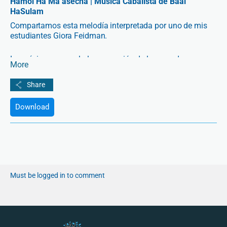
Hamol Ha Ma’asecha | Música Cabalista de Baal
HaSulam
Compartamos esta melodía interpretada por uno de mis
estudiantes Giora Feidman.
La música nos revela la percepción de los mundos
More
superiores que los Cabalista tenían. En este recorrido por
toda la creación de Baal HaSulam, el Dr Rav Michael
Laitman nos introducirá en la espiritualidad de estas
melodías.
Download
Must be logged in to comment