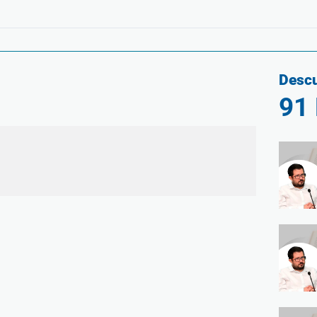
Descu
91