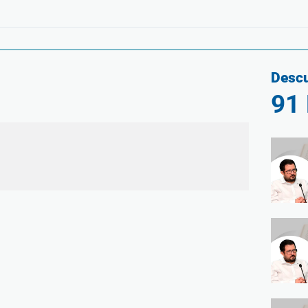
Descu
91