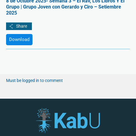
8 de Octubre 2025- Semana 3 – El Rav, Los Libros Y El
Grupo | Grupo Joven con Gerardo y Ciro – Setiembre
2025
Download
Must be logged in to comment