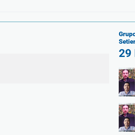
Grupo
Setie
29